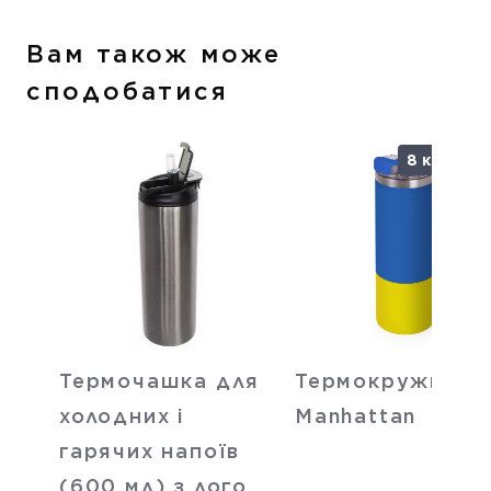
Вам також може
сподобатися
8 кольорі
Термочашка для
Термокружка
холодних і
Manhattan
гарячих напоїв
(600 мл) з лого