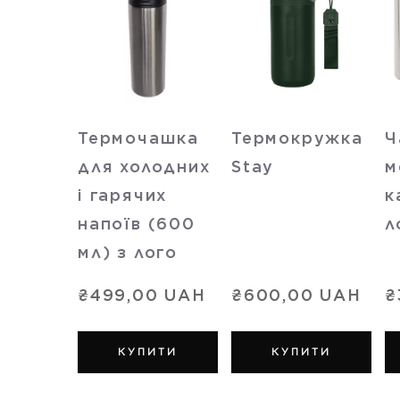
Термочашка
Термокружка
Ч
для холодних
Stay
м
і гарячих
к
напоїв (600
л
мл) з лого
₴499,00 UAH
₴600,00 UAH
₴
КУПИТИ
КУПИТИ