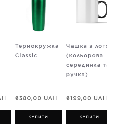
Термокружка
Чашка з лого
Пля
Classic
(кольорова
питт
серединка та
ручка)
AH
₴380,00 UAH
₴199,00 UAH
₴350
КУПИТИ
КУПИТИ