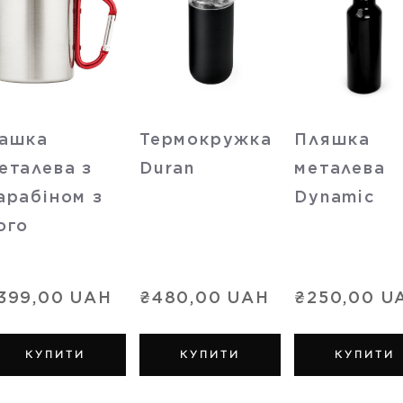
ашка
Термокружка
Пляшка
еталева з
Duran
металева
арабіном з
Dynamic
ого
399,00 UAH
₴480,00 UAH
₴250,00 U
КУПИТИ
КУПИТИ
КУПИТИ