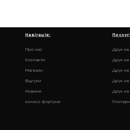
Навігація:
Послуг
Про нас
Друк на
Контакти
Друк на 
Магазин
Друк на
Відгуки
Друк на
Новини
Друк на
колесо фортуни
Плотерн