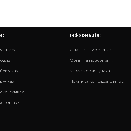
и:
Інформація:
 чашках
Оплата та доставка
одязі
Обмін та повернення
 бейджах
Угода користувача
 ручках
Політика конфіденційності
 еко-сумках
а порізка