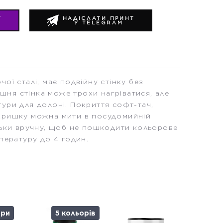
Т
НАДІСЛАТИ ПРИНТ
У TELEGRAM
ої сталі, має подвійну стінку без
нішня стінка може трохи нагріватися, але
ури для долоні. Покриття софт-тач,
Кришку можна мити в посудомийній
льки вручну, щоб не пошкодити кольорове
пературу до 4 годин.
ори
5 кольорів