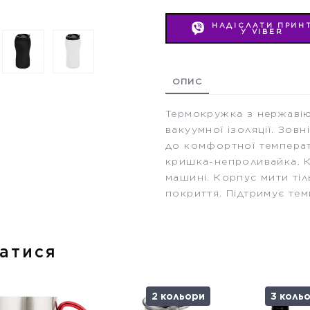
НАДІСЛАТИ ПРИН
У VIBER
ОПИС
Термокружка з нержавіюч
вакуумної ізоляції. Зов
до комфортної температ
кришка-непроливайка. 
машині. Корпус мити ті
покриття. Підтримує тем
атися
2 кольори
3 коль