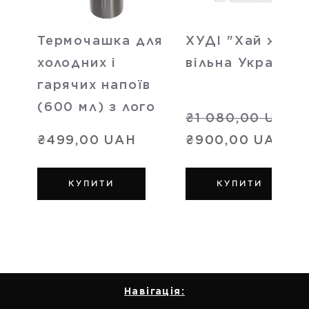
Термочашка для
ХУДІ "Хай живе
холодних і
вільна Україна"
гарячих напоїв
(600 мл) з лого
₴1 080,00 UAH
₴499,00 UAH
₴900,00 UAH
КУПИТИ
КУПИТИ
Навігація: