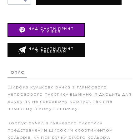
НАДІСЛАТИ ПРИНТ
У VIBER
НАДІСЛАТИ ПРИНТ
У TELEGRAM
ОПИС
Широка кулькова ручка з глянсового
непрозорого пластику відмінно підходить для
друку як на яскравому корпусі, так і на
великому білому ковпачку.
Корпус ручки з гляневого пластику
представлений широким асортиментом
кольорів, кліпса ручки білого кольору.