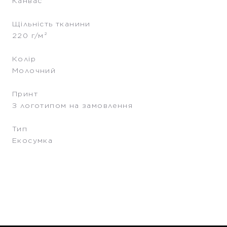
Канвас
Щільність тканини
220 г/м²
Колір
Молочний
Принт
З логотипом на замовлення
Тип
Екосумка