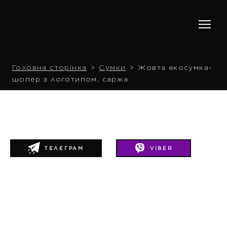
Головна сторінка
Сумки
Жовта екосумка-
шопер з логотипом, саржа
ТЕЛЕГРАМ
VIBER