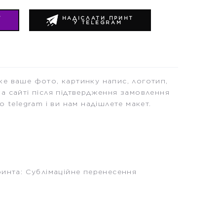
Т
НАДІСЛАТИ ПРИНТ
У TELEGRAM
е ваше фото, картинку напис, логотип,
а сайті після підтвердження замовлення
о telegram і ви нам надішлете макет.
ринта: Сублімаційне перенесення