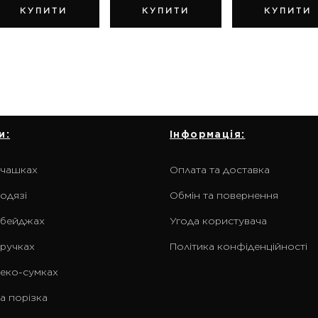
КУПИТИ
КУПИТИ
КУПИТИ
и:
Інформація:
 чашках
Оплата та доставка
одязі
Обмін та повернення
 бейджах
Угода користувача
 ручках
Політика конфіденційності
 еко-сумках
а порізка