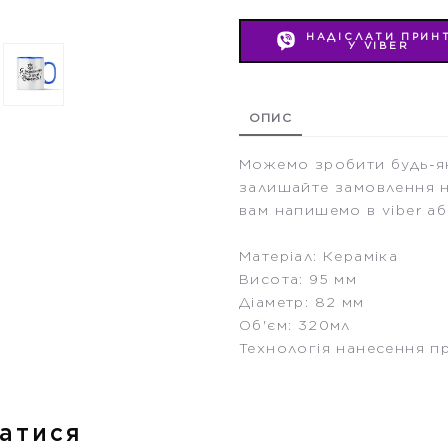
НАДІСЛАТИ ПРИН
У VIBER
ОПИС
Можемо зробити будь-як
залишайте замовлення н
вам напишемо в viber аб
Матеріал: Кераміка
Висота: 95 мм
Діаметр: 82 мм
Об'єм: 320мл
Технологія нанесення п
атися