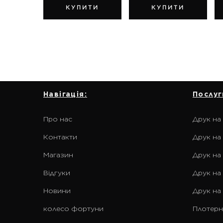
КУПИТИ
КУПИТИ
Навігація:
Послуг
Про нас
Друк на
Контакти
Друк на 
Магазин
Друк на
Відгуки
Друк на
Новини
Друк на
колесо фортуни
Плотерн