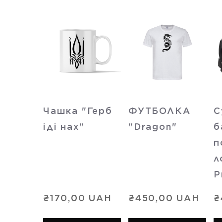
Чашка "Герб
ФУТБОЛКА
С
іді нах"
"Dragon"
б
п
л
P
₴170,00 UAH
₴450,00 UAH
₴