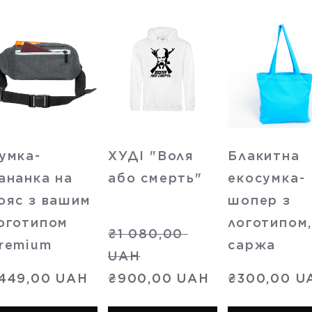
умка-
ХУДІ "Воля
Блакитна
ананка на
або смерть"
екосумка-
ояс з вашим
шопер з
оготипом
логотипом
₴1 080,00 
remium
саржа
UAH
449,00 UAH
₴900,00 UAH
₴300,00 U