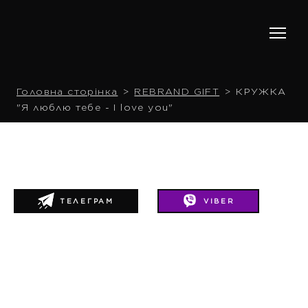
Головна сторінка
REBRAND GIFT
КРУЖКА
"Я люблю тебе - I love you"
ТЕЛЕГРАМ
VIBER