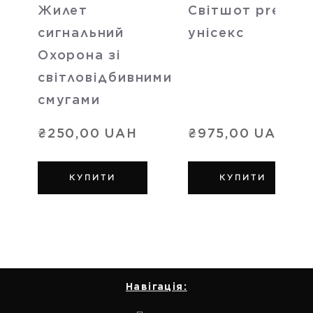
Жилет
Світшот premiu
сигнальний
унісекс
Охорона зі
світловідбивними
смугами
₴250,00 UAH
₴975,00 UAH
КУПИТИ
КУПИТИ
Навігація: