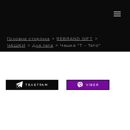
Головна сторінка
REBRAND GIFT
ЧАШКИ
Для тата
Чашка "Т - Тато"
ТЕЛЕГРАМ
VIBER