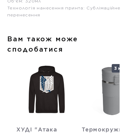
Об'єм: 320мл
Технологія нанесення принта: Сублімаційне
перенесення
Вам також може
сподобатися
3 кольор
ХУДІ "Атака
Термокружка