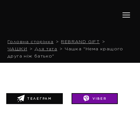
Головна сторінка
REBRAND GIFT
ЧАШКИ
Для тата
Чашка "Нема кращого
друга ніж батько"
ТЕЛЕГРАМ
VIBER