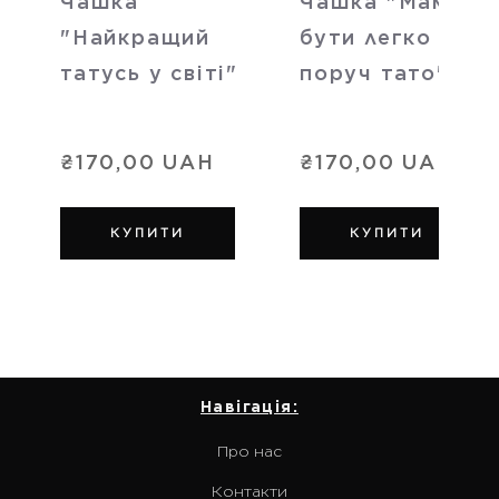
Чашка
Чашка "Мамою
"Найкращий
бути легко коли
татусь у світі"
поруч тато"
₴170,00 UAH
₴170,00 UAH
КУПИТИ
КУПИТИ
Навігація:
Про нас
Контакти