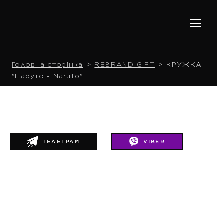
Головна сторінка
REBRAND GIFT
КРУЖКА
"Наруто - Naruto"
ТЕЛЕГРАМ
VIBER