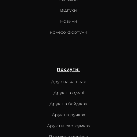
Відгуки
Новини
колесо фортуни
Послуги:
Друк на чашках
Друк на одязі
Друк на бейджах
Друк на ручках
Друк на еко-сумках
Плотерна порізка