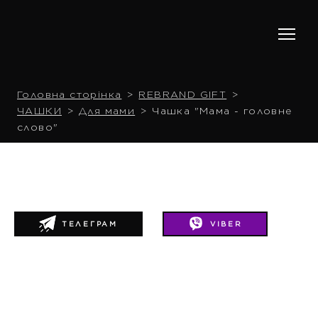
Головна сторінка
REBRAND GIFT
ЧАШКИ
Для мами
Чашка "Мама - головне
слово"
ТЕЛЕГРАМ
VIBER