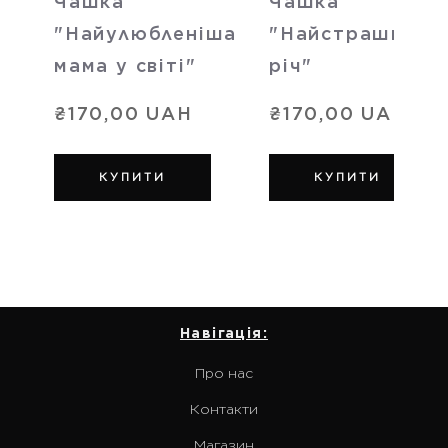
Чашка
Чашка
"Найулюбленіша
"Найстрашніша
мама у світі"
річ"
₴170,00 UAH
₴170,00 UAH
КУПИТИ
КУПИТИ
Навігація:
Про нас
Контакти
Магазин