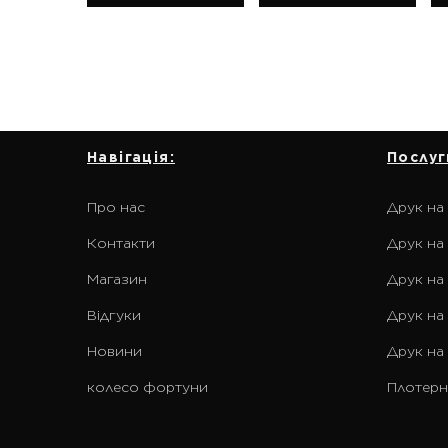
Навігація:
Послуг
Про нас
Друк на
Контакти
Друк на 
Магазин
Друк на
Відгуки
Друк на
Новини
Друк на
колесо фортуни
Плотерн