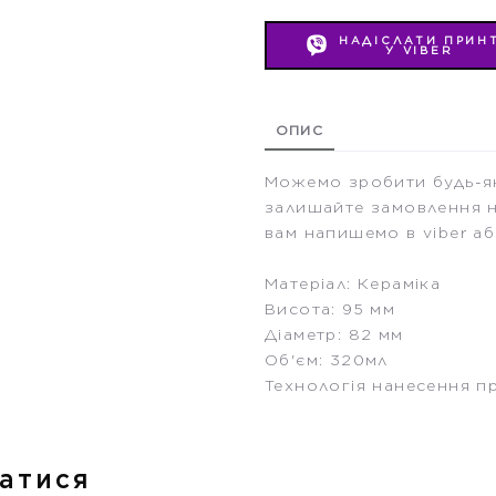
НАДІСЛАТИ ПРИН
У VIBER
ОПИС
Можемо зробити будь-як
залишайте замовлення н
вам напишемо в viber аб
Матеріал: Кераміка
Висота: 95 мм
Діаметр: 82 мм
Об'єм: 320мл
Технологія нанесення п
атися