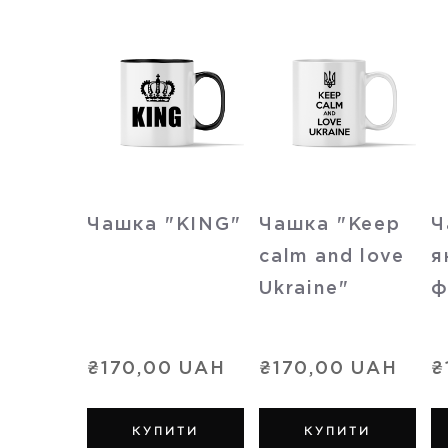
Чашка "KING"
Чашка "Keep
Ч
calm and love
я
Ukraine"
ф
₴170,00 UAH
₴170,00 UAH
₴
КУПИТИ
КУПИТИ