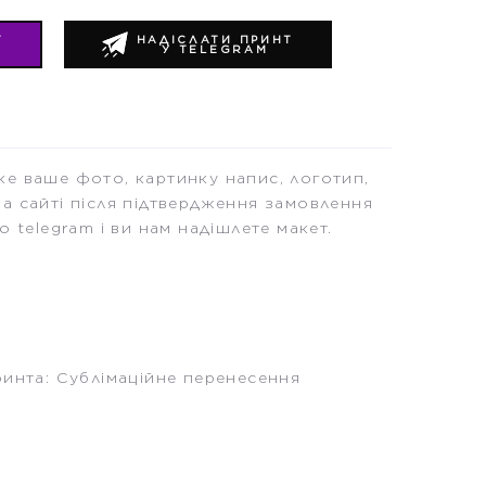
Т
НАДІСЛАТИ ПРИНТ
У TELEGRAM
е ваше фото, картинку напис, логотип,
а сайті після підтвердження замовлення
о telegram і ви нам надішлете макет.
ринта: Сублімаційне перенесення