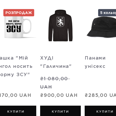
РОЗПРОДАЖ
5 кольо
ашка "Мій
ХУДІ
Панами
нгол носить
"Галичина"
унісекс
орму ЗСУ"
₴1 080,00 
UAH
170,00 UAH
₴900,00 UAH
₴285,00 U
КУПИТИ
КУПИТИ
КУПИТИ