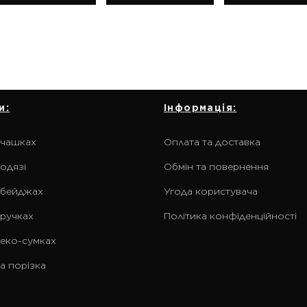
и:
Інформація:
 чашках
Оплата та доставка
одязі
Обмін та повернення
 бейджах
Угода користувача
 ручках
Політика конфіденційності
 еко-сумках
а порізка