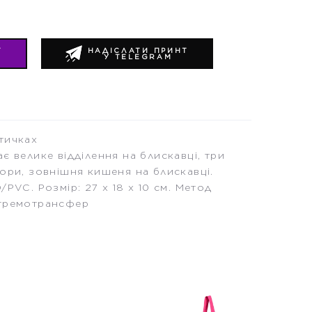
Т
НАДІСЛАТИ ПРИНТ
У TELEGRAM
тичках
є велике відділення на блискавці, три
ори, зовнішня кишеня на блискавці.
PVC. Розмір: 27 х 18 х 10 см. Метод
 тремотрансфер