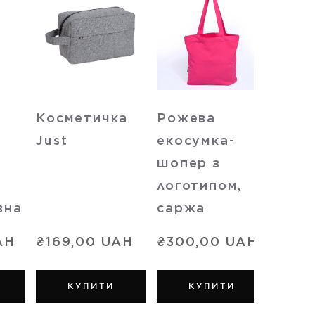
Косметичка
Рожева
Сала
Just
екосумка-
екос
шопер з
шопе
,
логотипом,
лого
вна
саржа
сар
AH
₴169,00 UAH
₴300,00 UAH
₴300
КУПИТИ
КУПИТИ