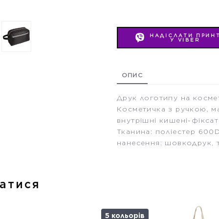
НАДІСЛАТИ ПРИН
У VIBER
ОПИС
Друк логотипу на косме
Косметичка з ручкою, ма
внутрішні кишені-фіксат
Тканина: поліестер 600D/
нанесення: шовкодрук,
атися
5 кольорів