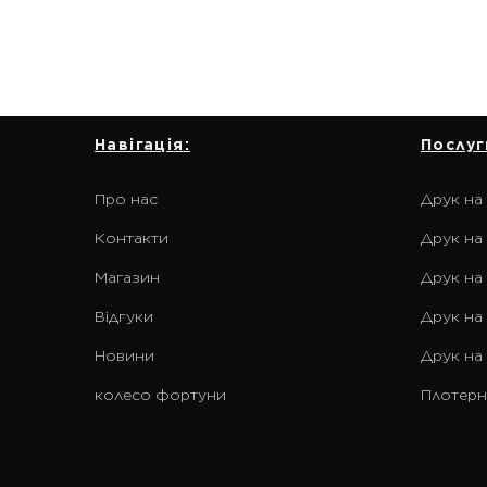
Навігація:
Послуг
Про нас
Друк на
Контакти
Друк на 
Магазин
Друк на
Відгуки
Друк на
Новини
Друк на
колесо фортуни
Плотерн