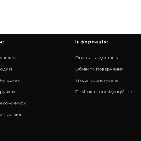
и:
Інформація:
 чашках
Оплата та доставка
одязі
Обмін та повернення
 бейджах
Угода користувача
 ручках
Політика конфіденційності
 еко-сумках
а порізка