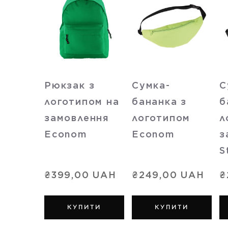
Рюкзак з
Сумка-
С
логотипом на
бананка з
б
замовлення
логотипом
л
Econom
Econom
з
S
₴399,00 UAH
₴249,00 UAH
₴
КУПИТИ
КУПИТИ