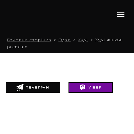
Головна сторінка
Одяг
Худі
Худі жіночі
premium
ТЕЛЕГРАМ
VIBER