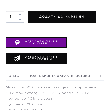
ДОДАТИ ДО КОРЗИНИ
НАДІСЛАТИ ПРИНТ
У VIBER
НАДІСЛАТИ ПРИНТ
У TELEGRAM
ОПИС
ПОДРОБИЦІ ТА ХАРАКТЕРИСТИКИ
ПРИК
Матеріал:80% бавовна кільцевого прядіння,
20% поліестер; GYH - 70% бавовна, 20%
поліестер, 10% віскоза
Щільність:280 г/м²
Покрій:Regular Fit