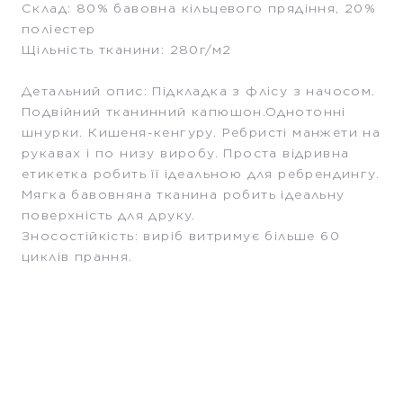
Склад: 80% бавовна кільцевого прядіння, 20%
поліестер
Щільність тканини: 280г/м2
Детальний опис: Підкладка з флісу з начосом.
Подвійний тканинний капюшон.Однотонні
шнурки. Кишеня-кенгуру. Ребристі манжети на
рукавах і по низу виробу. Проста відривна
етикетка робить її ідеальною для ребрендингу.
Мягка бавовняна тканина робить ідеальну
поверхність для друку.
Зносостійкість: виріб витримує більше 60
циклів прання.