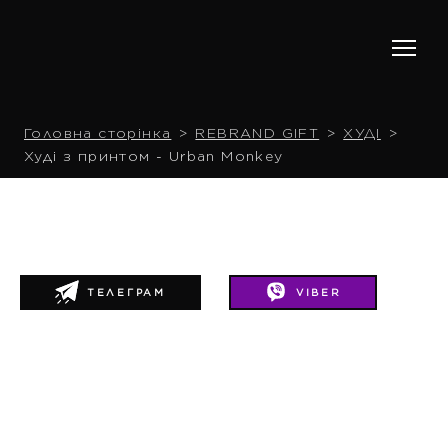
Головна сторінка
REBRAND GIFT
ХУДІ
Худі з принтом - Urban Monkey
ТЕЛЕГРАМ
VIBER