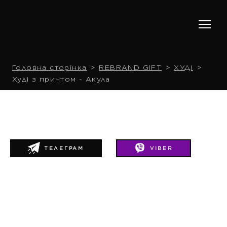
Головна сторінка
REBRAND GIFT
ХУДІ
Худі з принтом - Акула
ТЕЛЕГРАМ
VIBER