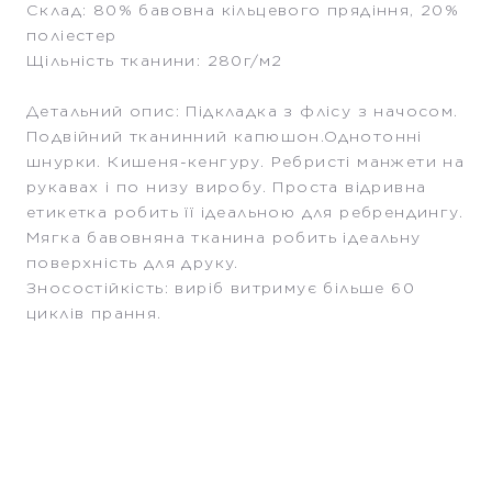
Склад: 80% бавовна кільцевого прядіння, 20%
поліестер
Щільність тканини: 280г/м2
Детальний опис: Підкладка з флісу з начосом.
Подвійний тканинний капюшон.Однотонні
шнурки. Кишеня-кенгуру. Ребристі манжети на
рукавах і по низу виробу. Проста відривна
етикетка робить її ідеальною для ребрендингу.
Мягка бавовняна тканина робить ідеальну
поверхність для друку.
Зносостійкість: виріб витримує більше 60
циклів прання.