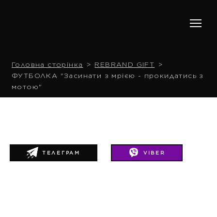
Головна сторінка
REBRAND GIFT
ФУТБОЛКА "Засинати з мрією - прокидатись з
мотою"
ТЕЛЕГРАМ
VIBER