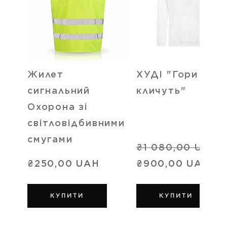
Жилет
ХУДІ "Гори
сигнальний
кличуть"
Охорона зі
світловідбивними
смугами
₴1 080,00 UAH
₴250,00 UAH
₴900,00 UAH
КУПИТИ
КУПИТИ