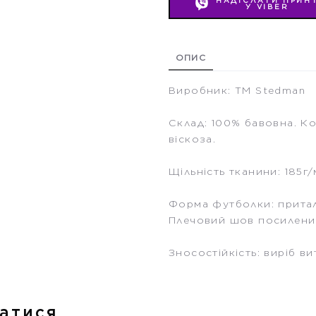
НАДІСЛАТИ ПРИН
У VIBER
ОПИС
Виробник: ТМ Stedman
Склад: 100% бавовна. Ко
віскоза.
Щільність тканини: 185г/
Форма футболки: притале
Плечовий шов посилени
Зносостійкість: виріб в
атися