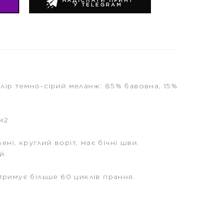
Т
НАДІСЛАТИ ПРИНТ
У TELEGRAM
лір темно-сірий меланж: 85% бавовна, 15%
м2
ні, круглий воріт, має бічні шви.
й.
итримує більше 60 циклів прання.