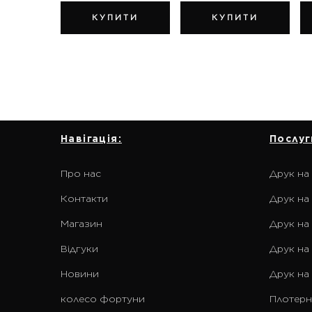
КУПИТИ
КУПИТИ
Навігація:
Послуг
Про нас
Друк на
Контакти
Друк на 
Магазин
Друк на
Відгуки
Друк на
Новини
Друк на
колесо фортуни
Плотерн