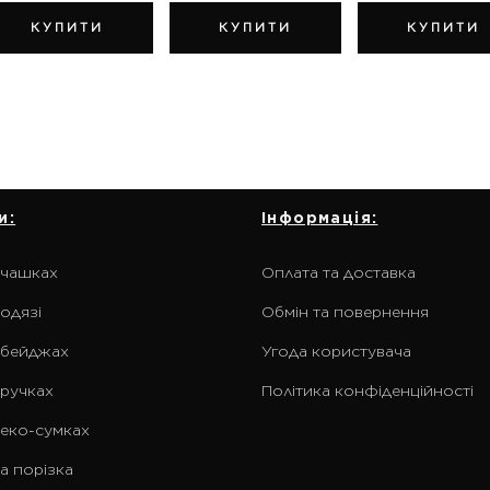
КУПИТИ
КУПИТИ
КУПИТИ
и:
Інформація:
 чашках
Оплата та доставка
одязі
Обмін та повернення
 бейджах
Угода користувача
 ручках
Політика конфіденційності
 еко-сумках
а порізка