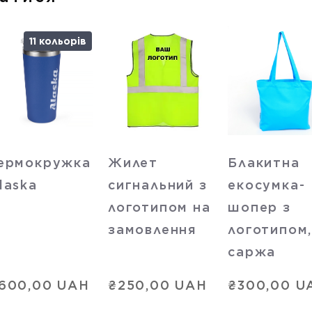
11 кольорів
ермокружка
Жилет
Блакитна
laska
сигнальний з
екосумка-
логотипом на
шопер з
замовлення
логотипом
саржа
600,00 UAH
₴250,00 UAH
₴300,00 U