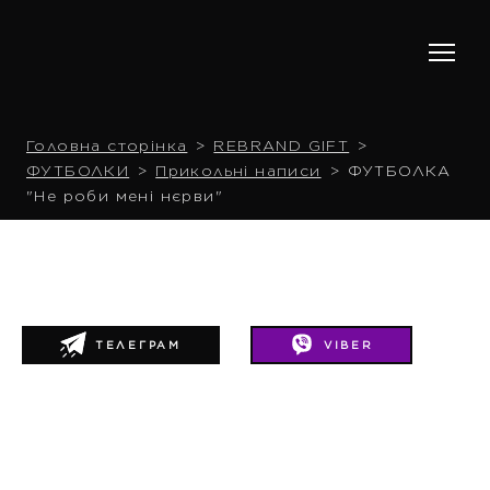
Головна сторінка
REBRAND GIFT
ФУТБОЛКИ
Прикольні написи
ФУТБОЛКА
"Не роби мені нєрви"
ТЕЛЕГРАМ
VIBER