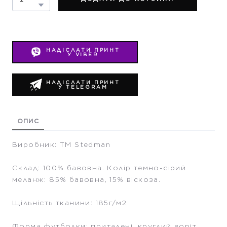
НАДІСЛАТИ ПРИНТ
У VIBER
НАДІСЛАТИ ПРИНТ
У TELEGRAM
ОПИС
Виробник: ТМ Stedman
Склад: 100% бавовна. Колір темно-сірий
меланж: 85% бавовна, 15% віскоза.
Щільність тканини: 185г/м2
Форма футболки: приталені, круглий воріт,