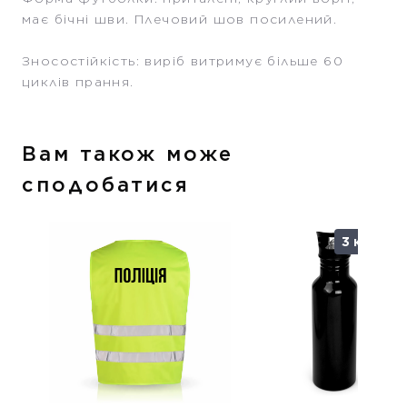
має бічні шви. Плечовий шов посилений.
Зносостійкість: виріб витримує більше 60
циклів прання.
Вам також може
сподобатися
3 кольор