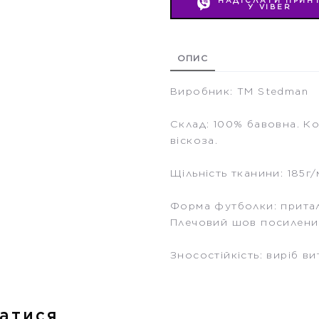
НАДІСЛАТИ ПРИН
У VIBER
ОПИС
Виробник: ТМ Stedman
Склад: 100% бавовна. Ко
віскоза.
Щільність тканини: 185г/
Форма футболки: притале
Плечовий шов посилени
Зносостійкість: виріб в
атися