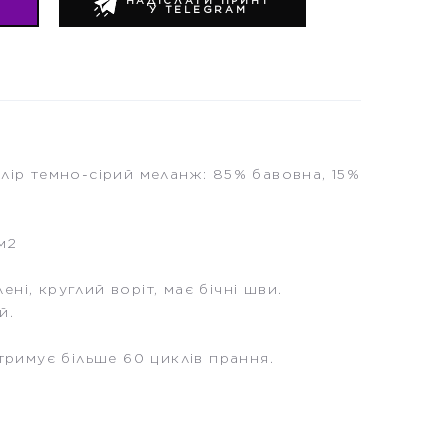
Т
НАДІСЛАТИ ПРИНТ
У TELEGRAM
лір темно-сірий меланж: 85% бавовна, 15%
м2
ні, круглий воріт, має бічні шви.
й.
итримує більше 60 циклів прання.