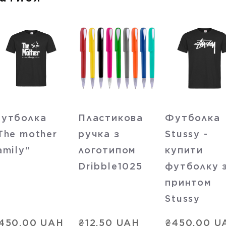
утболка
Пластикова
Футболка
The mother
ручка з
Stussy -
amily"
логотипом
купити
Dribble1025
футболку 
принтом
Stussy
450,00 UAH
₴12,50 UAH
₴450,00 U