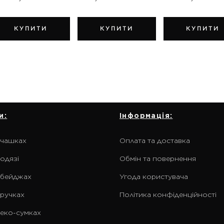
КУПИТИ
КУПИТИ
КУПИТИ
и:
Інформація:
 чашках
Оплата та доставка
одязі
Обмін та повернення
 бейджах
Угода користувача
 ручках
Політика конфіденційності
 еко-сумках