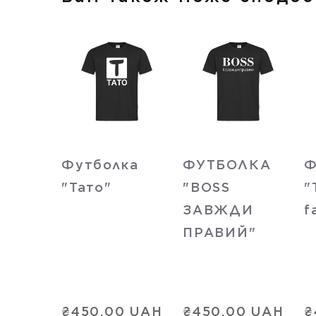
Футболка
ФУТБОЛКА
Ф
"Тато"
"BOSS
"
ЗАВЖДИ
f
ПРАВИЙ"
₴450,00 UAH
₴450,00 UAH
₴