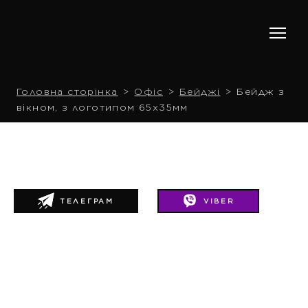
Головна сторінка
Офіс
Бейджі
Бейдж з
вікном, з логотипом 65х35мм
ТЕЛЕГРАМ
VIBER