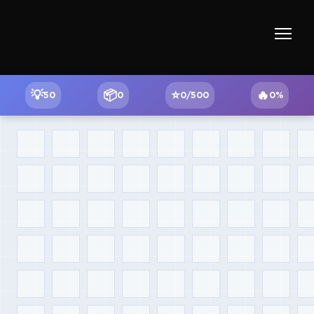
💡
📦
⭐
🔥
50
0
0
/
500
0
%