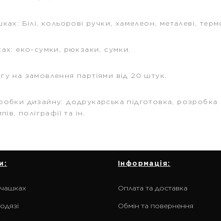
ках: Білі, кольорові ручки, хамелеон, металеві, тер
ах: еко-сумки, рюкзаки, сумки.
гу на замовлення партіями від 20 штук.
робки дизайну: додрукарська підготовка, розробка
пів, поліграфії та ін.
и:
Інформація:
 чашках
Оплата та доставка
одязі
Обмін та повернення