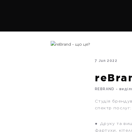
7 Jun 2022
reBra
REBRAND - виділ
Студія бренду
спектр послуг:
● Друку та виш
фартухи, кітел