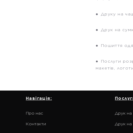
● Друку на чаш
● Друк на сумк
● Пошиття одя
● Послуги роз
макетів, логоти
Навігація:
Послуг
Про нас
Друк на
Контакти
Друк на 