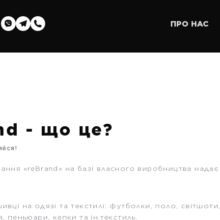
ПРО НАС
nd - що це?
яйся!
вання «reBrand» на базі власного виробництва нада
ивці на одязі та текстилі: футболки, поло, світшоти
я, пеньюари, кепки та ін.текстиль.